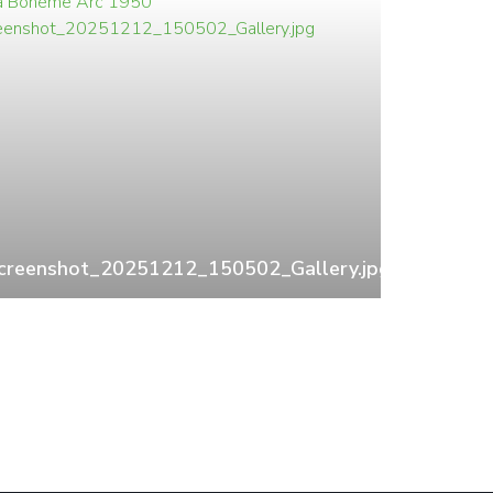
creenshot_20251212_150502_Gallery.jpg