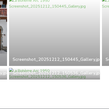
LA BOHÈME ARC 1950
Screenshot_20251212_150445_Gallery.jpg
S
.jpg
Screenshot_20251212_150536_Gallery.jpg